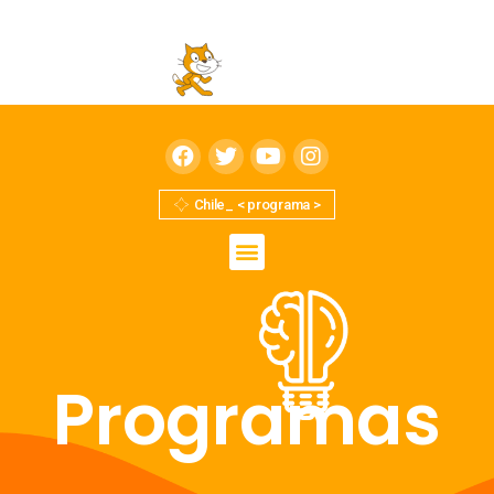
Chile_ < programa >
Programas