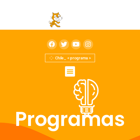
Chile_ < programa >
Programas